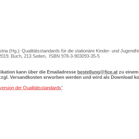
ria (Hg.): Qualitätsstandards für die stationäre Kinder- und Jugendhilf
2019. Buch, 213 Seiten, ISBN 978-3-903093-35-5
likation kann über die Emailadresse
bestellung@fice.at
zu einem P
zzgl. Versandkosten erworben werden und wird als Download ko
.
version der Qualitätsstandards
"