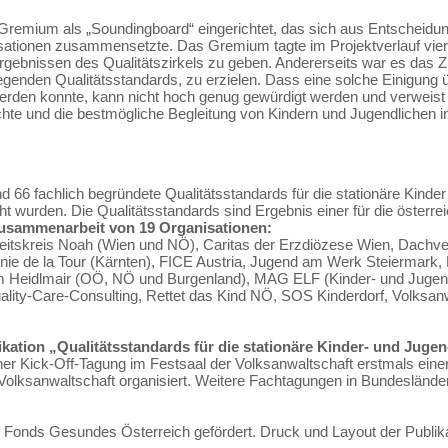
n Gremium als „Soundingboard“ eingerichtet, das sich aus Entscheidu
isationen zusammensetzte. Das Gremium tagte im Projektverlauf vierm
bnissen des Qualitätszirkels zu geben. Andererseits war es das Ziel,
liegenden Qualitätsstandards, zu erzielen. Dass eine solche Einigung
rden konnte, kann nicht hoch genug gewürdigt werden und verweist 
te und die bestmögliche Begleitung von Kindern und Jugendlichen in
d 66 fachlich begründete Qualitätsstandards für die stationäre Kinde
cht wurden. Die Qualitätsstandards sind Ergebnis einer für die österre
Zusammenarbeit von 19 Organisationen:
rbeitskreis Noah (Wien und NÖ), Caritas der Erzdiözese Wien, Dachv
nie de la Tour (Kärnten), FICE Austria, Jugend am Werk Steiermark,
Heidlmair (OÖ, NÖ und Burgenland), MAG ELF (Kinder- und Jugendhi
ity-Care-Consulting, Rettet das Kind NÖ, SOS Kinderdorf, Volksanwa
ikation „Qualitätsstandards für die stationäre Kinder- und Juge
er Kick-Off-Tagung im Festsaal der Volksanwaltschaft erstmals einer 
 Volksanwaltschaft organisiert. Weitere Fachtagungen in Bundesländer
s Fonds Gesundes Österreich gefördert. Druck und Layout der Publik