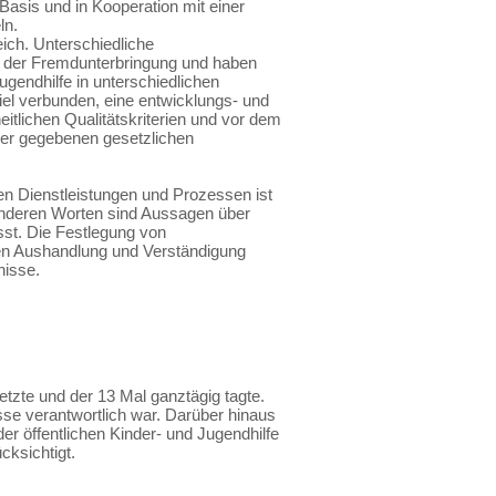
Basis und in Kooperation mit einer
ln.
eich. Unterschiedliche
s der Fremdunterbringung und haben
ugendhilfe in unterschiedlichen
Ziel verbunden, eine entwicklungs- und
itlichen Qualitätskriterien und vor dem
der gegebenen gesetzlichen
ialen Dienstleistungen und Prozessen ist
 anderen Worten sind Aussagen über
sst. Die Festlegung von
ven Aushandlung und Verständigung
tnisse.
tzte und der 13 Mal ganztägig tagte.
sse verantwortlich war. Darüber hinaus
r öffentlichen Kinder- und Jugendhilfe
ücksichtigt.