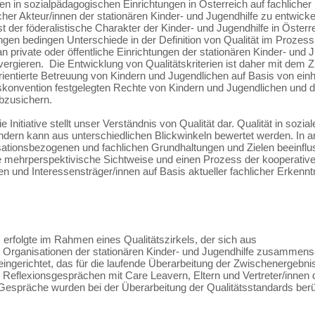
 in sozialpädagogischen Einrichtungen in Österreich auf fachlicher 
her Akteur/innen der stationären Kinder- und Jugendhilfe zu entwicke
hst der föderalistische Charakter der Kinder- und Jugendhilfe in Österr
en bedingen Unterschiede in der Definition von Qualität im Prozes
 private oder öffentliche Einrichtungen der stationären Kinder- und J
vergieren. Die Entwicklung von Qualitätskriterien ist daher mit dem 
ientierte Betreuung von Kindern und Jugendlichen auf Basis von einhe
tskonvention festgelegten Rechte von Kindern und Jugendlichen und 
bzusichern.
ie Initiative stellt unser Verständnis von Qualität dar. Qualität in soz
ondern kann aus unterschiedlichen Blickwinkeln bewertet werden. In
nisationsbezogenen und fachlichen Grundhaltungen und Zielen beeinflu
ine mehrperspektivische Sichtweise und einen Prozess der kooperati
n und Interessensträger/innen auf Basis aktueller fachlicher Erkenn
 erfolgte im Rahmen eines Qualitätszirkels, der sich aus
 Organisationen der stationären Kinder- und Jugendhilfe zusammense
ingerichtet, das für die laufende Überarbeitung der Zwischenergebni
eflexionsgesprächen mit Care Leavern, Eltern und Vertreter/innen de
Gespräche wurden bei der Überarbeitung der Qualitätsstandards ber