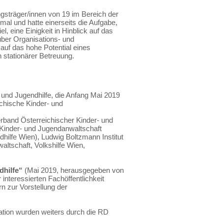
ngsträger/innen von 19 im Bereich der
al und hatte einerseits die Aufgabe,
 eine Einigkeit in Hinblick auf das
 über Organisations- und
auf das hohe Potential eines
 stationärer Betreuung.
r und Jugendhilfe, die Anfang Mai 2019
ichische Kinder- und
erband Österreichischer Kinder- und
 Kinder- und Jugendanwaltschaft
lfe Wien), Ludwig Boltzmann Institut
ltschaft, Volkshilfe Wien,
ndhilfe“
(Mai 2019, herausgegeben von
interessierten Fachöffentlichkeit
n zur Vorstellung der
ation wurden weiters durch die RD