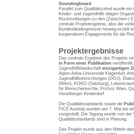
​Soundingboard
Parallel zum Qualitätszirkel wurde ei
Kinder- und Jugendhilfe tätigen Organ
Rückmeldungen zu den (Zwischen-) Erge
zentrale Projektergebnis, also die vor
Bundesländergrenzen hinweg erzielt we
kooperativen Engagements für die Rech
Projektergebnisse
Das zentrale Ergebnis des Projekts sin
in Form einer Publikation
veröffentli
Jugendhilfelandschaft
einzigartigen 
Alpen-Adria-Universität Klagenfurt, A
Jugendhilfeeinrichtungen (DÖJ), Diako
(Wien), KOKO (Salzburg), Lebensraum 
für Menschenrechte, ProSoz Wien, Qual
Vorarlberger Kinderdorf.
Die Qualitätsstandards sowie die
Publ
FICE Austria) wurden am 7. Mai bei ein
vorgestellt. Die Tagung wurde von der
Qualitätsstandards sind in Planung.
Das Projekt wurde aus den Mitteln de