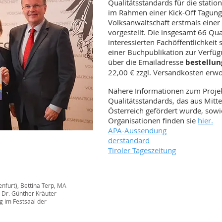
Qualitätsstandards für die statio
im Rahmen einer Kick-Off Tagung
Volksanwaltschaft erstmals einer 
vorgestellt. Die insgesamt 66 Qu
interessierten Fachöffentlichkeit
einer Buchpublikation zur Verfü
über die Emailadresse
bestellun
22,00 € zzgl. Versandkosten er
Nähere Informationen zum Projek
Qualitätsstandards, das aus Mit
Österreich gefördert wurde, sowie
Organisationen finden sie
hier.
APA-Aussendung
derstandard
Tiroler Tageszeitung
enfurt), Bettina Terp, MA
t Dr. Günther Kräuter
g im Festsaal der