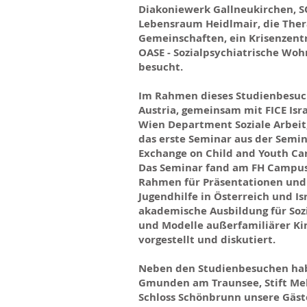
Diakoniewerk Gallneukirchen, S
Lebensraum Heidlmair, die The
Gemeinschaften, ein Krisenzent
OASE - Sozialpsychiatrische Wo
besucht.
Im Rahmen dieses Studienbesuch
Austria, gemeinsam mit FICE Is
Wien Department Soziale Arbeit,
das erste Seminar aus der Semin
Exchange on Child and Youth Car
Das Seminar fand am FH Campus 
Rahmen für Präsentationen und
Jugendhilfe in Österreich und I
akademische Ausbildung für Soz
und Modelle außerfamiliärer K
vorgestellt und diskutiert.
Neben den Studienbesuchen habe
Gmunden am Traunsee, Stift Me
Schloss Schönbrunn unsere Gäste