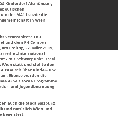
OS Kinderdorf Altmünster,
rapeutischen
rum der MA11 sowie die
hngemeinschaft in Wien
s veranstaltete FICE
rael und dem FH Campus
 am Freitag, 27. März 2015,
arreihe „International
e“ - mit Schwerpunkt Israel.
Wien statt und stellte den
 Austausch über Kinder- und
srael. Ebenso wurden die
iale Arbeit sowie Programme
inder- und Jugendbetreuung
n auch die Stadt Salzburg,
lk und natürlich Wien und
 begeistert.