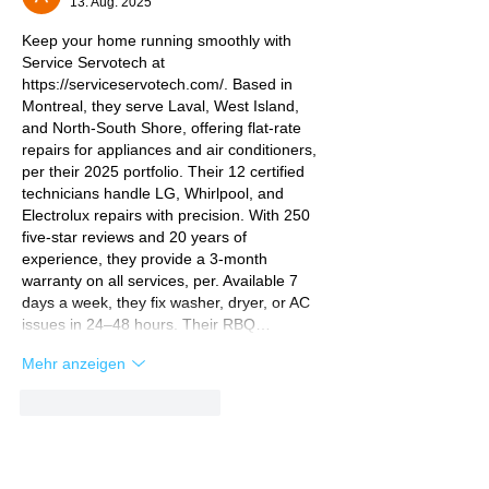
13. Aug. 2025
Keep your home running smoothly with 
Service Servotech at 
https://serviceservotech.com/
. Based in 
Montreal, they serve Laval, West Island, 
and North-South Shore, offering flat-rate 
repairs for appliances and air conditioners, 
per their 2025 portfolio. Their 12 certified 
technicians handle LG, Whirlpool, and 
Electrolux repairs with precision. With 250 
five-star reviews and 20 years of 
experience, they provide a 3-month 
warranty on all services, per. Available 7 
days a week, they fix washer, dryer, or AC 
issues in 24–48 hours. Their RBQ…
Mehr anzeigen
Gefällt mir
Antworten