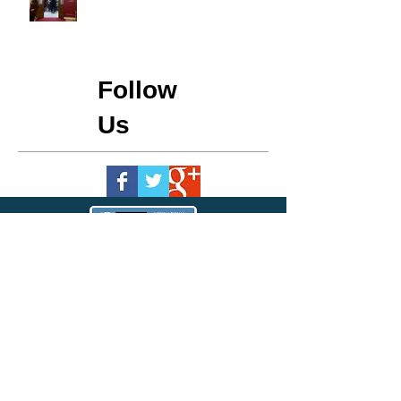
Follow
Us
FICE Austria
Hauptstraße 15
A-7341 M. St. Martin
Email:
office@fice.at
Tel:
+43 6642214320
ZVR-Zahl
202095498