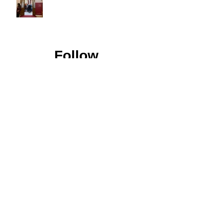
Follow
Us
FICE Austria
Hauptstraße 15
A-7341 M. St. Martin
Email:
office@fice.at
Tel:
+43 6642214320
ZVR-Zahl
202095498