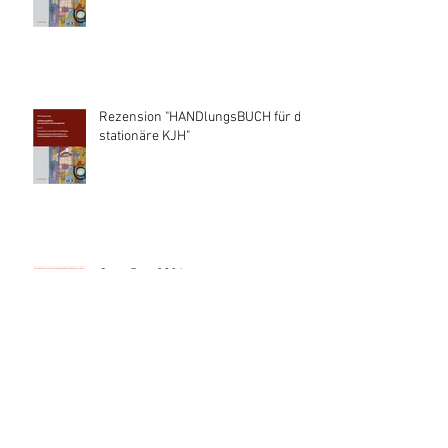
Rezension "HANDlungsBUCH für die
stationäre KJH"
Care Day 2026
Offener Brief der FICE Austria und