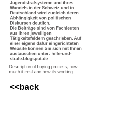
Jugendstrafsysteme und ihres
Wandels in der Schweiz und in
Deutschland wird zugleich deren
Abhängigkeit von politischen
Diskursen deutlich.
Die Beiträge sind von Fachleuten
aus ihren jeweiligen
Tätigkeitsfeldern geschrieben. Auf
einer eigens dafür eingerichteten
Website können Sie sich mit Ihnen
austauschen unter: hilfe-und-
strafe.blogspot.de
Description of buying process, how
much it cost and how its working
<<back
FICE Austria
Hauptstraße 15
A-7341 M. St. Martin
Email:
office@fice.at