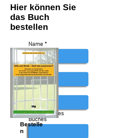
Hier können Sie
das Buch
bestellen
Name
Email
Address
der Name des
Buches
Bestelle
n